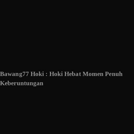
Bawang77 Hoki : Hoki Hebat Momen Penuh
Keberuntungan