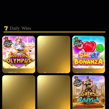
Daily Wins
777 Fire Strike
Bonanza Gold
Gates of Olympus