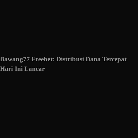
Bawang77 Freebet: Distribusi Dana Tercepat
Hari Ini Lancar