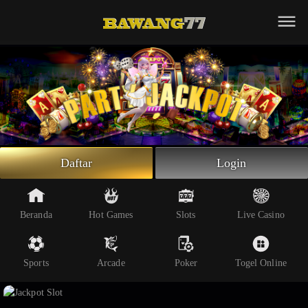
Beranda
Slot Online
Live Casino
Sportsbook
Arcade
Togel Online
Daftar
Login
Poker
Whatsapp
Beranda
Hot Games
Slots
Live Casino
Telegram
Sports
Arcade
Poker
Togel Online
Livechat