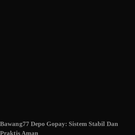
Bawang77 Depo Gopay: Sistem Stabil Dan
Praktis Aman