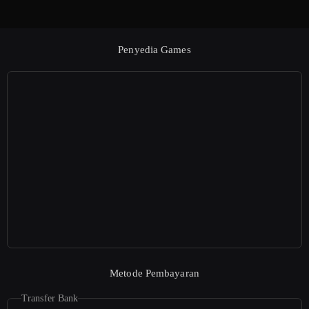
Penyedia Games
Metode Pembayaran
Transfer Bank