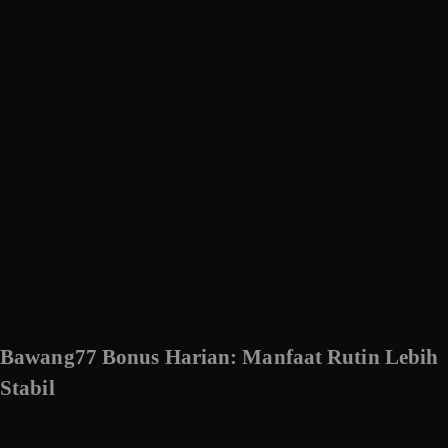
Bawang77 Bonus Harian: Manfaat Rutin Lebih
Stabil